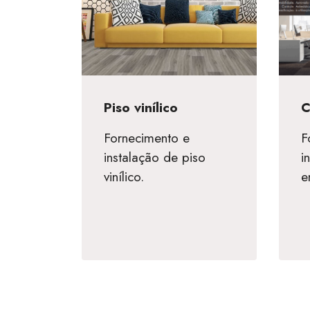
C
Piso vinílico
F
Fornecimento e
i
instalação de piso
e
vinílico.